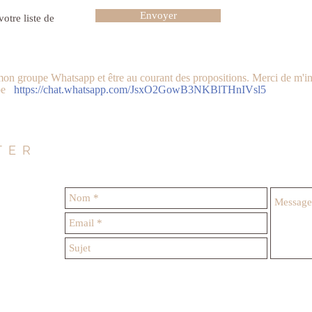
Envoyer
otre liste de
r mon groupe Whatsapp et être au courant des propositions. Merci de m'
pe
https://chat.whatsapp.com/JsxO2GowB3NKBlTHnIVsl5
TER