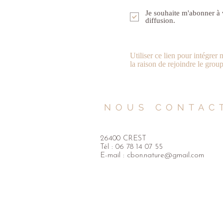
Je souhaite m'abonner à v
diffusion.
Utiliser ce lien pour intégre
la raison de rejoindre le grou
NOUS CONTAC
26400 CREST
Tél : 06 78 14 07 55
E-mail :
cbon.nature@gmail.com